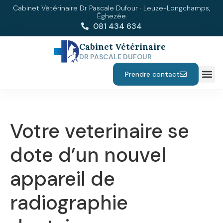
Cabinet Vétérinaire Dr Pascale Dufour · Leuze-Longchamps,
Éghezée
081 434 634
Cabinet Vétérinaire
DR PASCALE DUFOUR
Prendre contact
Votre veterinaire se
dote d’un nouvel
appareil de
radiographie