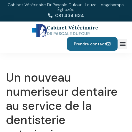
Cabinet Vétérinaire Dr Pascale Dufour · Leuze-Longchamps,
Éghezée
081 434 634
Cabinet Vétérinaire
DR PASCALE DUFOUR
Prendre contact
Un nouveau
numeriseur dentaire
au service de la
dentisterie