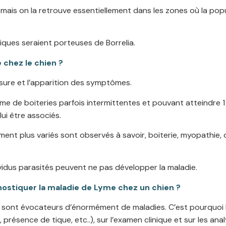
mais on la retrouve essentiellement dans les zones où la popu
tiques seraient porteuses de Borrelia.
chez le chien ?
rsure et l’apparition des symptômes.
e de boiteries parfois intermittentes et pouvant atteindre 1 o
ui être associés.
nt plus variés sont observés à savoir, boiterie, myopathie, d
ividus parasités peuvent ne pas développer la maladie.
ostiquer la maladie de Lyme chez un chien ?
s sont évocateurs d’énormément de maladies. C’est pourquoi l
 présence de tique, etc..), sur l’examen clinique et sur les a