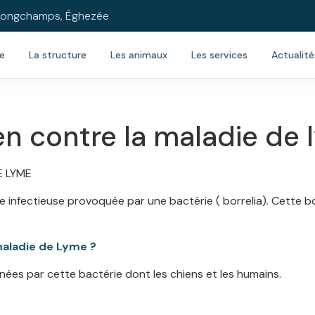
e-Longchamps, Éghezée
re
La structure
Les animaux
Les services
Actualité
en contre la maladie de
E LYME
e infectieuse provoquée par une bactérie ( borrelia). Cette bo
maladie de Lyme ?
es par cette bactérie dont les chiens et les humains.