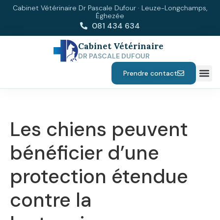
Cabinet Vétérinaire Dr Pascale Dufour · Leuze-Longchamps,
Éghezée
081 434 634
Cabinet Vétérinaire
DR PASCALE DUFOUR
Prendre contact
Les chiens peuvent
bénéficier d’une
protection étendue
contre la